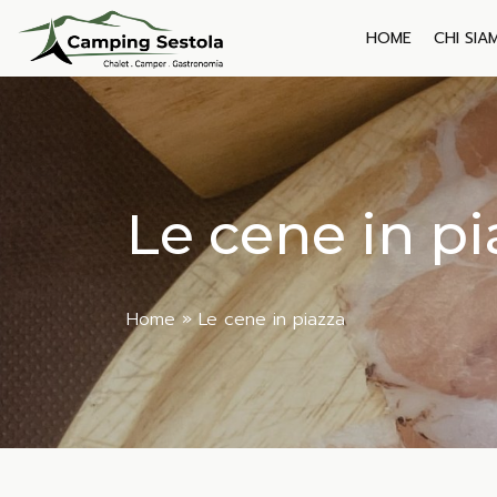
Skip
to
HOME
CHI SIA
content
Le cene in pi
Home
»
Le cene in piazza