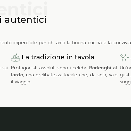
entici
 autentici
nto imperdibile per chi ama la buona cucina e la convivial
La tradizione in tavola
 sui
Protagonisti assoluti sono i celebri
Borlenghi al
Un’oc
.
lardo
, una prelibatezza locale che, da sola, vale
gusta
il viaggio.
sugge